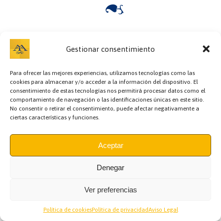
Bazar y regalos,
Cafetería,
Carnicerías,
Cervecerías,
Charcutería,
Cocedero y
mariscos,
Comidas preparadas,
Copas,
Encurtidos,
Escuela de cocina,
Gestionar consentimiento
Floristerías,
Fruterías,
Gourmet y Conservas,
Hostelería,
Información,
Jamonería,
Llaves,
Panaderías y pastelerías,
Pastelería,
Peluquería,
Para ofrecer las mejores experiencias, utilizamos tecnologías como las
Pescaderías,
Pollerías,
Recova y pollería,
Regalos y Complementos,
cookies para almacenar y/o acceder a la información del dispositivo. El
Semillería y especias,
Sushi,
Teatro,
Zapatero,
consentimiento de estas tecnologías nos permitirá procesar datos como el
comportamiento de navegación o las identificaciones únicas en este sitio.
No consentir o retirar el consentimiento, puede afectar negativamente a
MERCADO DE TRIANA
(Plaza de Abastos)
ciertas características y funciones.
Asociación de Comerciantes del Mercado de Triana
Aviso legal
|
Política de Cookies
|
Política de Privacidad
Aceptar
Denegar
Ver preferencias
Política de cookies
Política de privacidad
Aviso Legal