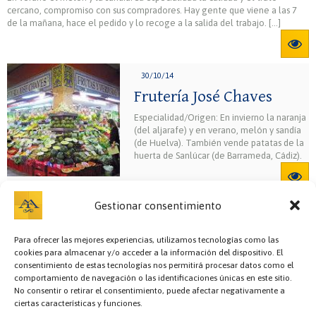
cercano, compromiso con sus compradores. Hay gente que viene a las 7
de la mañana, hace el pedido y lo recoge a la salida del trabajo. […]
30/10/14
Frutería José Chaves
Especialidad/Origen: En invierno la naranja
(del aljarafe) y en verano, melón y sandía
(de Huelva). También vende patatas de la
huerta de Sanlúcar (de Barrameda, Cádiz).
Gestionar consentimiento
Para ofrecer las mejores experiencias, utilizamos tecnologías como las
cookies para almacenar y/o acceder a la información del dispositivo. El
consentimiento de estas tecnologías nos permitirá procesar datos como el
comportamiento de navegación o las identificaciones únicas en este sitio.
No consentir o retirar el consentimiento, puede afectar negativamente a
ciertas características y funciones.
Bazar y regalos,
Cafetería,
Carnicerías,
Cervecerías,
Charcutería,
Cocedero y