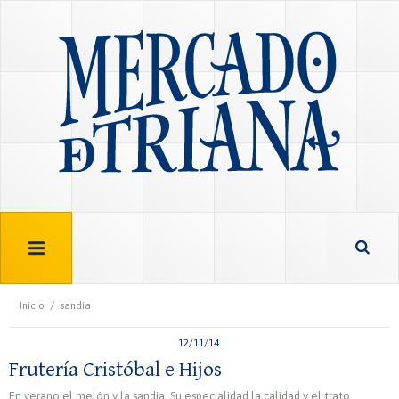
/
Inicio
sandía
12/11/14
Frutería Cristóbal e Hijos
En verano el melón y la sandía. Su especialidad la calidad y el trato