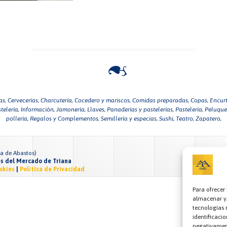
as,
Cervecerías,
Charcutería,
Cocedero y mariscos,
Comidas preparadas,
Copas,
Encurt
telería,
Información,
Jamonería,
Llaves,
Panaderías y pastelerías,
Pastelería,
Peluquer
pollería,
Regalos y Complementos,
Semillería y especias,
Sushi,
Teatro,
Zapatero,
za de Abastos)
s del Mercado de Triana
okies
|
Política de Privacidad
Para ofrecer
almacenar y/
tecnologías 
identificacio
negativament