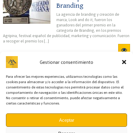
Branding
La agencia de branding y creación de
marca, Look and do it, fueron los
ganadores del primer premio en la
categoría de Branding, en los premios
Agripina, festival español de publicidad, marketing y comunicación. Fueron
a recoger el premio los […]
Gestionar consentimiento
Para ofrecer las mejores experiencias, utilizamos tecnologías como las
cookies para almacenar y/o acceder a la información del dispositivo. El
consentimiento de estas tecnologías nos permitirá procesar datos como el
comportamiento de navegación o las identificaciones únicas en este sitio.
No consentir o retirar el consentimiento, puede afectar negativamente a
ciertas características y funciones.
Bazar y regalos,
Cafetería,
Carnicerías,
Cervecerías,
Charcutería,
Cocedero y
mariscos,
Comidas preparadas,
Copas,
Encurtidos,
Escuela de cocina,
Floristerías,
Fruterías,
Gourmet y Conservas,
Hostelería,
Información,
Aceptar
Jamonería,
Llaves,
Panaderías y pastelerías,
Pastelería,
Peluquería,
Pescaderías,
Pollerías,
Recova y pollería,
Regalos y Complementos,
Semillería y especias,
Sushi,
Teatro,
Zapatero,