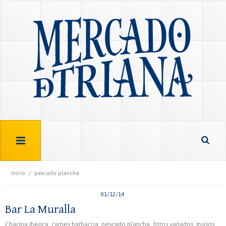
/
Inicio
pescado plancha
01/12/14
Bar La Muralla
Chacina ibérica, carnes barbacoa, pescado plancha, fritos variados, guisos