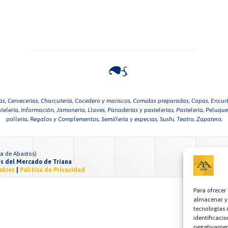
as,
Cervecerías,
Charcutería,
Cocedero y mariscos,
Comidas preparadas,
Copas,
Encurt
telería,
Información,
Jamonería,
Llaves,
Panaderías y pastelerías,
Pastelería,
Peluquer
pollería,
Regalos y Complementos,
Semillería y especias,
Sushi,
Teatro,
Zapatero,
za de Abastos)
s del Mercado de Triana
okies
|
Política de Privacidad
Para ofrecer
almacenar y/
tecnologías 
identificacio
negativament