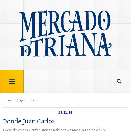
/
Inicio
gin tonics
28/11/14
Donde Juan Carlos
Local de copas y cafes, imagen de Schweppes la tónica de los