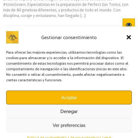
#toniclovers. Especialistas en la preparación de Perfect Gin Tonics, con
más de 80 ginebras diferentes, y productos de todo el mundo. Con
disciplina, coraje y entusiasmo, han llegado […]
Gestionar consentimiento
Para ofrecer las mejores experiencias, utilizamos tecnologías como las
cookies para almacenar y/o acceder a la información del dispositivo. El
consentimiento de estas tecnologías nos permitirá procesar datos como el
comportamiento de navegación o las identificaciones únicas en este sitio.
No consentir o retirar el consentimiento, puede afectar negativamente a
ciertas características y funciones.
Bazar y regalos,
Cafetería,
Carnicerías,
Cervecerías,
Charcutería,
Cocedero y
mariscos,
Comidas preparadas,
Copas,
Encurtidos,
Escuela de cocina,
Floristerías,
Fruterías,
Gourmet y Conservas,
Hostelería,
Información,
Aceptar
Jamonería,
Llaves,
Panaderías y pastelerías,
Pastelería,
Peluquería,
Pescaderías,
Pollerías,
Recova y pollería,
Regalos y Complementos,
Semillería y especias,
Sushi,
Teatro,
Zapatero,
Denegar
Ver preferencias
MERCADO DE TRIANA
(Plaza de Abastos)
Asociación de Comerciantes del Mercado de Triana
Política de cookies
Política de privacidad
Aviso Legal