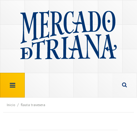
/
Inicio
flauta travesera