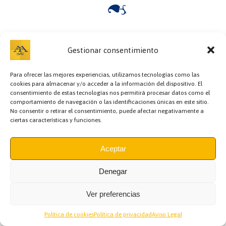
Bazar y regalos,
Cafetería,
Carnicerías,
Cervecerías,
Charcutería,
Cocedero y
mariscos,
Comidas preparadas,
Copas,
Encurtidos,
Escuela de cocina,
Gestionar consentimiento
Floristerías,
Fruterías,
Gourmet y Conservas,
Hostelería,
Información,
Jamonería,
Llaves,
Panaderías y pastelerías,
Pastelería,
Peluquería,
Para ofrecer las mejores experiencias, utilizamos tecnologías como las
Pescaderías,
Pollerías,
Recova y pollería,
Regalos y Complementos,
cookies para almacenar y/o acceder a la información del dispositivo. El
Semillería y especias,
Sushi,
Teatro,
Zapatero,
consentimiento de estas tecnologías nos permitirá procesar datos como el
comportamiento de navegación o las identificaciones únicas en este sitio.
No consentir o retirar el consentimiento, puede afectar negativamente a
MERCADO DE TRIANA
(Plaza de Abastos)
ciertas características y funciones.
Asociación de Comerciantes del Mercado de Triana
Aviso legal
|
Política de Cookies
|
Política de Privacidad
Aceptar
Denegar
Ver preferencias
Política de cookies
Política de privacidad
Aviso Legal