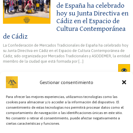
de España ha celebrado
hoy su Junta Directiva en
Cádiz en el Espacio de
Cultura Contemporánea
de Cádiz
La Confederación de Mercados Tradicionales de España ha celebrado hoy
su Junta Directiva en Cádiz en el Espacio de Cultura Contemporánea de
Cádiz, sido organizada por Mercados Tradicionales y ASODEMER, la entidad
miembro de la ciudad que está formada por […]
Gestionar consentimiento
Para ofrecer las mejores experiencias, utilizamos tecnologías como las
cookies para almacenar y/o acceder a la información del dispositivo. El
consentimiento de estas tecnologías nos permitirá procesar datos como el
comportamiento de navegación o las identificaciones únicas en este sitio.
No consentir o retirar el consentimiento, puede afectar negativamente a
ciertas características y funciones.
Bazar y regalos,
Cafetería,
Carnicerías,
Cervecerías,
Charcutería,
Cocedero y
mariscos,
Comidas preparadas,
Copas,
Encurtidos,
Escuela de cocina,