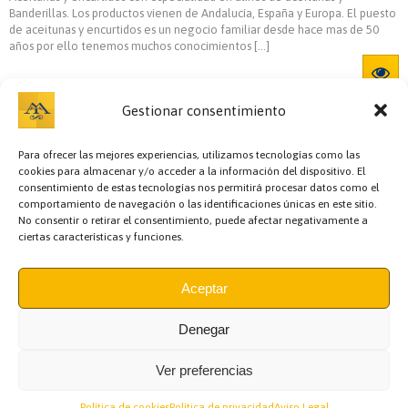
Banderillas. Los productos vienen de Andalucía, España y Europa. El puesto
de aceitunas y encurtidos es un negocio familiar desde hace mas de 50
años por ello tenemos muchos conocimientos […]
Gestionar consentimiento
Para ofrecer las mejores experiencias, utilizamos tecnologías como las
cookies para almacenar y/o acceder a la información del dispositivo. El
consentimiento de estas tecnologías nos permitirá procesar datos como el
comportamiento de navegación o las identificaciones únicas en este sitio.
No consentir o retirar el consentimiento, puede afectar negativamente a
ciertas características y funciones.
Bazar y regalos,
Cafetería,
Carnicerías,
Cervecerías,
Charcutería,
Cocedero y
mariscos,
Comidas preparadas,
Copas,
Encurtidos,
Escuela de cocina,
Floristerías,
Fruterías,
Gourmet y Conservas,
Hostelería,
Información,
Aceptar
Jamonería,
Llaves,
Panaderías y pastelerías,
Pastelería,
Peluquería,
Pescaderías,
Pollerías,
Recova y pollería,
Regalos y Complementos,
Semillería y especias,
Sushi,
Teatro,
Zapatero,
Denegar
Ver preferencias
MERCADO DE TRIANA
(Plaza de Abastos)
Asociación de Comerciantes del Mercado de Triana
Política de cookies
Política de privacidad
Aviso Legal