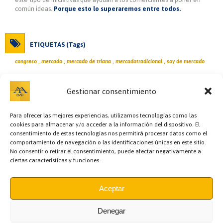
común ideas.
Porque esto lo superaremos entre todos.
ETIQUETAS (Tags)
,
,
,
,
congreso
mercado
mercado de triana
mercadotradicional
soy de mercado
Gestionar consentimiento
Para ofrecer las mejores experiencias, utilizamos tecnologías como las
cookies para almacenar y/o acceder a la información del dispositivo. El
consentimiento de estas tecnologías nos permitirá procesar datos como el
comportamiento de navegación o las identificaciones únicas en este sitio.
No consentir o retirar el consentimiento, puede afectar negativamente a
ciertas características y funciones.
Bazar y regalos,
Cafetería,
Carnicerías,
Cervecerías,
Charcutería,
Cocedero y
mariscos,
Comidas preparadas,
Copas,
Encurtidos,
Escuela de cocina,
Floristerías,
Fruterías,
Gourmet y Conservas,
Hostelería,
Información,
Aceptar
Jamonería,
Llaves,
Panaderías y pastelerías,
Pastelería,
Peluquería,
Pescaderías,
Pollerías,
Recova y pollería,
Regalos y Complementos,
Semillería y especias,
Sushi,
Teatro,
Zapatero,
Denegar