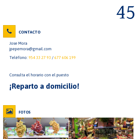
45
CONTACTO
Jose Mora
jpepemora@gmail.com
Teléfono:
954 33 27 93
/
677 606 199
Consulta el horario con el puesto
¡Reparto a domicilio!
FOTOS