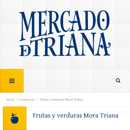
/
/
Inicio
Comercios
Frutas y verduras Mora Triana
Frutas y verduras Mora Triana